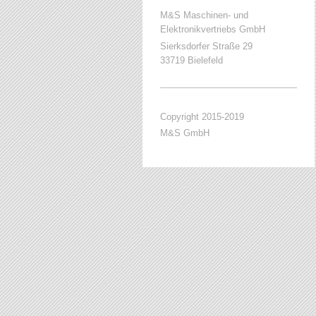
M&S Maschinen- und
Elektronikvertriebs GmbH
Sierksdorfer Straße 29
33719 Bielefeld
Copyright 2015-2019
M&S GmbH