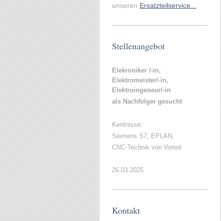
unseren
Ersatzteilservice...
Stellenangebot
Elekroniker /-in,
Elektromeister/-in,
Elektroingeneur/-in
als Nachfolger gesucht
Kentnisse:
Siemens S7, EPLAN,
CNC-Technik von Vorteil
26.03.2025
Kontakt