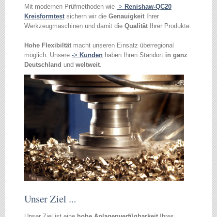
Mit modernen Prüfmethoden wie
->
Renishaw-QC20
Kreisformtest
sichern wir die
Genauigkeit
Ihrer
Werkzeugmaschinen und damit die
Qualität
Ihrer Produkte.
Hohe Flexibiltät
macht unseren Einsatz überregional
möglich. Unsere
->
Kunden
haben Ihren Standort
in ganz
Deutschland
und
weltweit
.
Unser Ziel ...
Unser Ziel ist eine
hohe Anlagenverfügbarkeit
Ihres