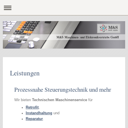
M&S Maschinen- und Elektronikvertriebs GmbH
Leistungen
Prozessnahe Steuerungstechnik und mehr
Wir bieten
Technischen Maschinenservice
für
Retrofit
,
Instandhaltung
und
Reparatur
.